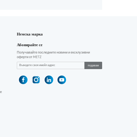
Немска марка
Абонирайте се
Получавайте последните новини и ексклузивни
оферти от METZ
подавам
е