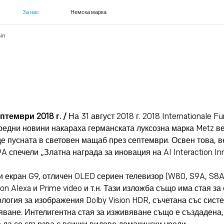
За нас
Немска марка
in
тември 2018 г. /
На 31 август 2018 г. 2018 Internationale F
редни новини накараха германската луксозна марка Metz ве
е пусната в световен мащаб през септември. Освен това, в
 спечели „Златна награда за иновация на AI Interaction Inn
и екран G9, отличен OLED сериен телевизор (W80, S9A, S8A),
on Alexa и Prime video и т.н. Тази изложба също има стая з
ология за изображения Dolby Vision HDR, съчетана със систе
ане. Интелигентна стая за изживяване също е създадена, 