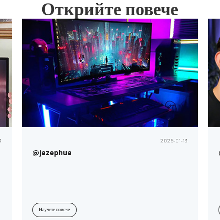
Открийте повече
3
2025-01-13
@jazephua
Научете повече