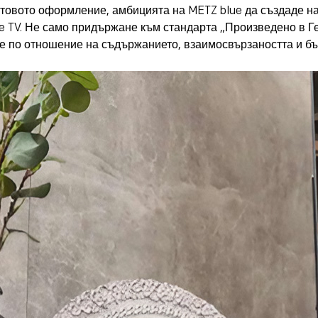
товото оформление, амбицията на METZ blue да създаде на
 lite TV. Не само придържане към стандарта „Произведено в 
не по отношение на съдържанието, взаимосвързаността и б