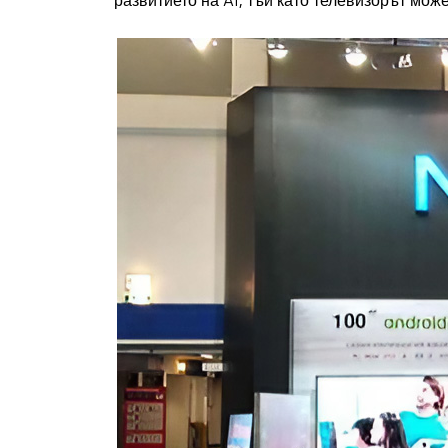
развитието на AI, тъй като телевизорът мож