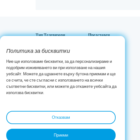
Тип Телевизори
Представен
Oled
Onda TV
Политика за бисквитки
Mini LED
Lifestyle TV
Ние ще използваме бисквитки, за да персонализираме и
QLED+
QLED+ TV
подобрим изживяването ви при използване на нашия
4K LED
Eye Care TV
уебсайт. Можете да щракнете върху бутона приемам и ще
2K LED
се счита, че сте съгласни с използването на всички
съответни бисквитки, или можете да откажете уебсайта да
използва бисквитки.
Отказвам
Приеми