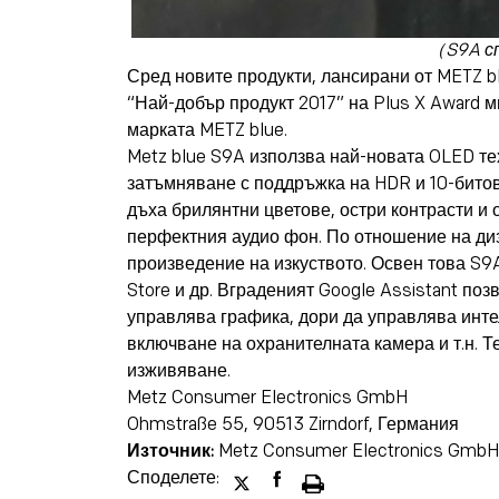
（S9A сп
Сред новите продукти, лансирани от METZ blu
“Най-добър продукт 2017” на Plus X Award м
марката METZ blue.
Metz blue S9A използва най-новата OLED тех
затъмняване с поддръжка на HDR и 10-битов
дъха брилянтни цветове, остри контрасти и 
перфектния аудио фон. По отношение на диза
произведение на изкуството. Освен това S9A
Store и др. Вграденият Google Assistant поз
управлява графика, дори да управлява инте
включване на охранителната камера и т.н. Т
изживяване.
Metz Consumer Electronics GmbH
Ohmstraße 55, 90513 Zirndorf, Германия
Източник:
Metz Consumer Electronics Gmb
Споделете: