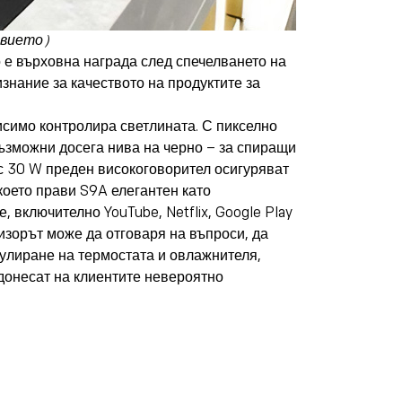
ствието）
то е върховна награда след спечелването на
знание за качеството на продуктите за
висимо контролира светлината. С пикселно
ъзможни досега нива на черно – за спиращи
 с 30 W преден високоговорител осигуряват
което прави S9A елегантен като
 включително YouTube, Netflix, Google Play
визорът може да отговаря на въпроси, да
гулиране на термостата и овлажнителя,
 донесат на клиентите невероятно