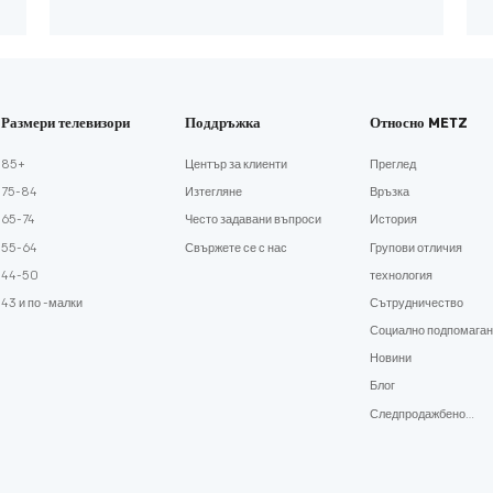
Размери телевизори
Поддръжка
Относно METZ
85+
Център за клиенти
Преглед
75-84
Изтегляне
Връзка
65-74
Често задавани въпроси
История
55-64
Свържете се с нас
Групови отличия
44-50
технология
43 и по -малки
Сътрудничество
Социално подпомаган
Новини
Блог
Следпродажбено
обслужване