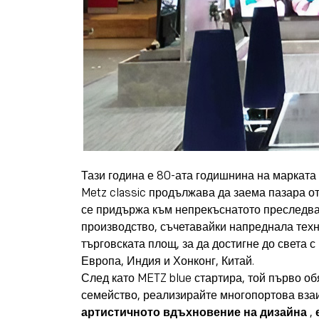
Тази година е 80-ата годишнина на марката 
Metz classic продължава да заема пазара о
се придържа към непрекъснатото преследван
производство, съчетавайки напреднала техн
търговската площ, за да достигне до света 
Европа, Индия и Хонконг, Китай.
След като METZ blue стартира, той първо об
семейство, реализирайте многопортова вза
артистичното вдъхновение на дизайна
,