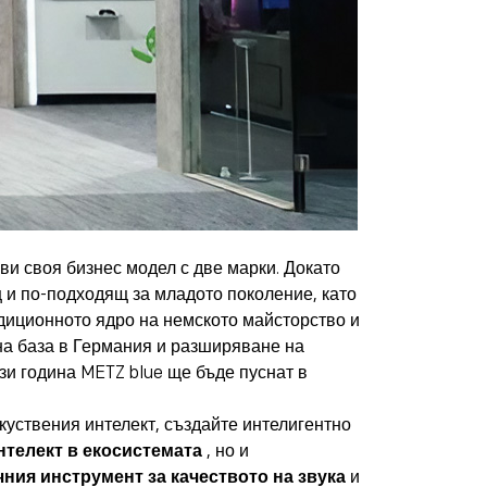
ви своя бизнес модел с две марки. Докато
 и по-подходящ за младото поколение, като
адиционното ядро на немското майсторство и
на база в Германия и разширяване на
ази година METZ blue ще бъде пуснат в
зкуствения интелект, създайте интелигентно
нтелект в екосистемата
, но и
чния инструмент за качеството на звука
и