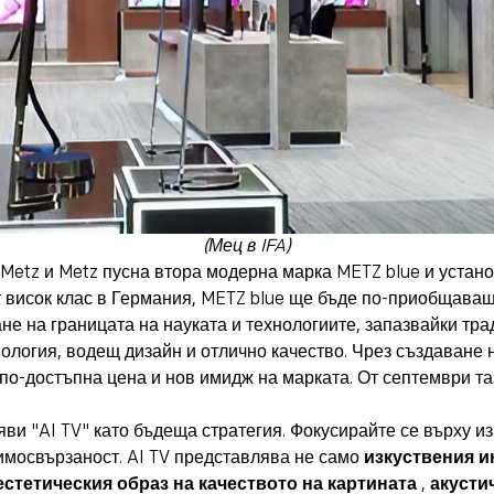
(Мец в IFA)
Metz и Metz пусна втора модерна марка METZ blue и устано
т висок клас в Германия, METZ blue ще бъде по-приобщаващ
е на границата на науката и технологиите, запазвайки тр
ология, водещ дизайн и отлично качество. Чрез създаване 
с по-достъпна цена и нов имидж на марката. От септември т
яви "AI TV" като бъдеща стратегия. Фокусирайте се върху и
имосвързаност. AI TV представлява не само
изкуствения и
естетическия образ на качеството на картината
,
акусти