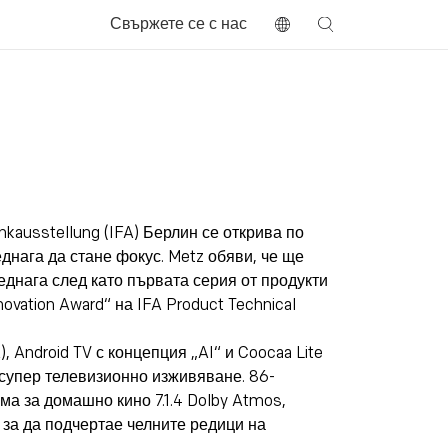
Свържете се с нас
unkausstellung (IFA) Берлин се открива по
днага да стане фокус. Metz обяви, че ще
еднага след като първата серия от продукти
ovation Award“ на IFA Product Technical
 Android TV с концепция „AI“ и Coocaa Lite
а супер телевизионно изживяване. 86-
ма за домашно кино 7.1.4 Dolby Atmos,
за да подчертае челните редици на