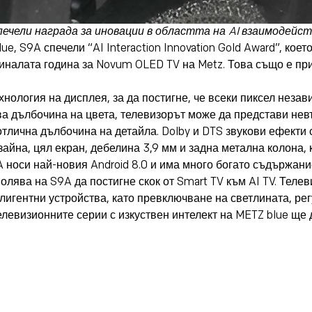
ечели награда за иновации в областта на AI взаимодей
e, S9A спечели “AI Interaction Innovation Gold Award”, кое
иналата година за Novum OLED TV на Metz. Това също е при
нология на дисплея, за да постигне, че всеки пиксел неза
а дълбочина на цвета, телевизорът може да представи нев
отлична дълбочина на детайла. Dolby и DTS звукови ефекти
йна, цял екран, дебелина 3,9 мм и задна метална колона, 
 носи най-новия Android 8.0 и има много богато съдържание,
волява на S9A да постигне скок от Smart TV към AI TV. Теле
лигентни устройства, като превключване на светлината, ре
елевизионните серии с изкуствен интелект на METZ blue ще
H