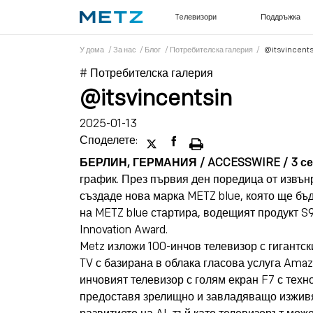
Teлевизори
Поддръжка
У дома
/
За нас
/
Блог
/
Потребителска галерия
/
@itsvincents
# Потребителска галерия
@itsvincentsin
2025-01-13
Споделете:
БЕРЛИН, ГЕРМАНИЯ / ACCESSWIRE / 3 сеп
график. През първия ден поредица от извън
създаде нова марка METZ blue, която ще бъд
на METZ blue стартира, водещият продукт S9A
Innovation Award.
Metz изложи 100-инчов телевизор с гигантск
TV с базирана в облака гласова услуга Amaz
инчовият телевизор с голям екран F7 с техн
предоставя зрелищно и завладяващо изживяв