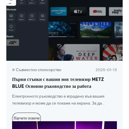
# Съвместно спонсорство
2025-01-13
Първи стъпки с вашия нов телевизор METZ
BLUE Основно ръководство за работа
Електронното ръководство е вградено във вашия
телевизор и може да се покаже на екрана. За да
научите повече за вашите функции на Ty. достъп до
вашето електронно ръководство, като се обърнете към
Научете повече
следното.