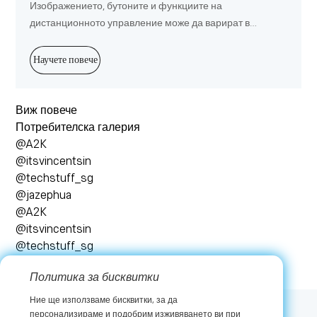
Изображението, бутоните и функциите на
дистанционното управление може да варират в
зависимост от региона или модела.
Научете повече
Виж повече
Потребителска галерия
@A2K
@itsvincentsin
@techstuff_sg
@jazephua
@A2K
@itsvincentsin
@techstuff_sg
@jazephua
Политика за бисквитки
Виж повече
Ние ще използваме бисквитки, за да
персонализираме и подобрим изживяването ви при