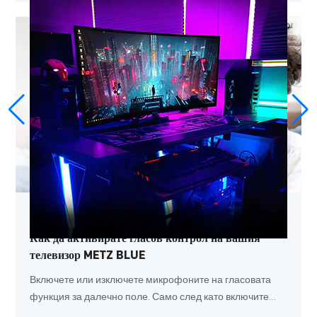
# Съвместно спонсорство
2025-01-13
Как да активирате гласов контрол на вашия
телевизор METZ BLUE
Включете или изключете микрофоните на гласовата
функция за далечно поле. Само след като включите
микрофоните за далечно поле, успешно свържете