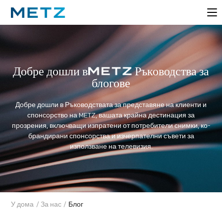
Добре дошли в
Ръководства за
блогове
Добре дошли в Ръководствата за представяне на клиенти и
спонсорство на METZ, вашата крайна дестинация за
прозрения, включващи изпратени от потребители снимки, ко-
брандирани спонсорства и изчерпателни съвети за
използване на телевизия.
У дома
/
За нас
/
Блог