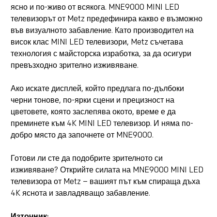
ясно и по-живо от всякога. MNE9000 MINI LED
телевизорът от Metz предефинира какво е възможно
във визуалното забавление. Като производител на
висок клас MINI LED телевизори, Metz съчетава
технология с майсторска изработка, за да осигури
превъзходно зрително изживяване.
Ако искате дисплей, който предлага по-дълбоки
черни тонове, по-ярки сцени и прецизност на
цветовете, която заслепява окото, време е да
преминете към 4K MINI LED телевизор. И няма по-
добро място да започнете от MNE9000.
Готови ли сте да подобрите зрителното си
изживяване? Открийте силата на MNE9000 MINI LED
телевизора от Metz – вашият път към спираща дъха
4K яснота и завладяващо забавление.
Източник: