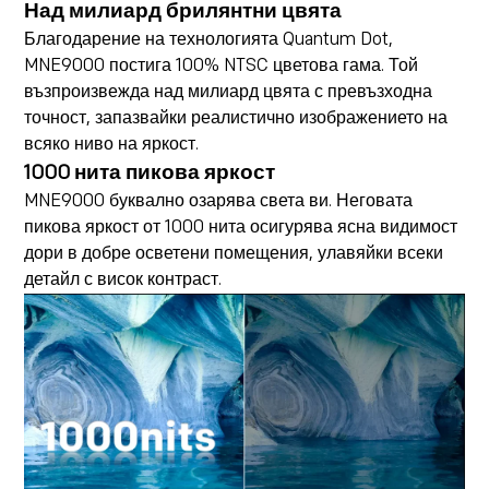
Над милиард брилянтни цвята
Благодарение на технологията Quantum Dot,
MNE9000 постига 100% NTSC цветова гама. Той
възпроизвежда над милиард цвята с превъзходна
точност, запазвайки реалистично изображението на
всяко ниво на яркост.
1000 нита пикова яркост
MNE9000 буквално озарява света ви. Неговата
пикова яркост от 1000 нита осигурява ясна видимост
дори в добре осветени помещения, улавяйки всеки
детайл с висок контраст.