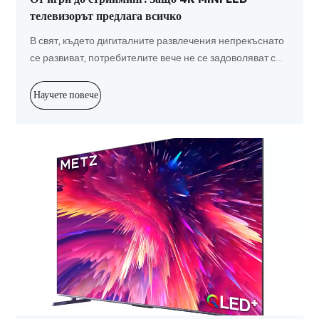
телевизорът предлага всичко
В свят, където дигиталните развлечения непрекъснато
се развиват, потребителите вече не се задоволяват с
основна функционалност – те очакват гъвкавост,
потапяне и производителност от всеки екран.
Научете повече