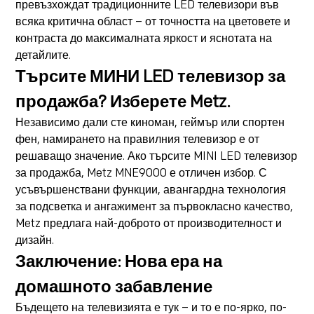
превъзхождат традиционните LED телевизори във
всяка критична област – от точността на цветовете и
контраста до максималната яркост и яснотата на
детайлите.
Търсите МИНИ LED телевизор за
продажба? Изберете Metz.
Независимо дали сте киноман, геймър или спортен
фен, намирането на правилния телевизор е от
решаващо значение. Ако търсите MINI LED телевизор
за продажба, Metz MNE9000 е отличен избор. С
усъвършенствани функции, авангардна технология
за подсветка и ангажимент за първокласно качество,
Metz предлага най-доброто от производителност и
дизайн.
Заключение: Нова ера на
домашното забавление
Бъдещето на телевизията е тук – и то е по-ярко, по-