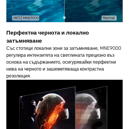
Перфектна чернота и локално
затъмняване
Със стотици локални зони за затъмняване, MNE9000
регулира интензитета на светлината прецизно въз
основа на съдържанието, осигурявайки перфектни
нива на черното и зашеметяваща контрастна
резолюция.