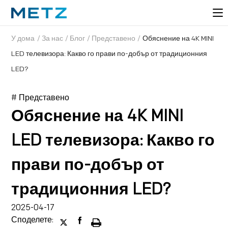
У дома
/
За нас
/
Блог
/
Представено
/
Обяснение на 4K MINI
LED телевизора: Какво го прави по-добър от традиционния
LED?
# Представено
Обяснение на 4K MINI
LED телевизора: Какво го
прави по-добър от
традиционния LED?
2025-04-17
Споделете: