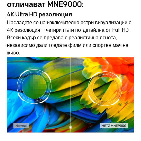
отличават MNE9000:
4K Ultra HD резолюция
Насладете се на изключително остри визуализации с
4K резолюция – четири пъти по-детайлна от Full HD.
Всеки кадър се предава с реалистична яснота,
независимо дали гледате филм или спортен мач на
живо.