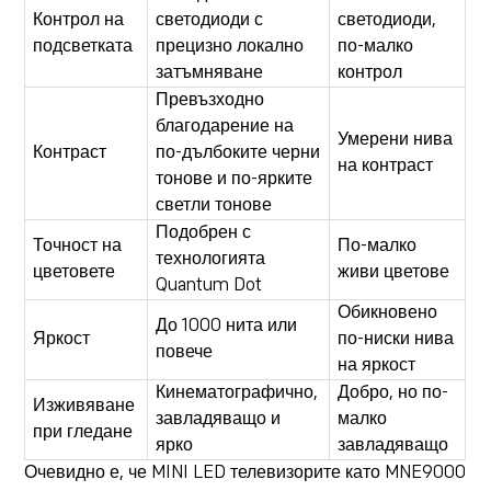
Контрол на
светодиоди с
светодиоди,
подсветката
прецизно локално
по-малко
затъмняване
контрол
Превъзходно
благодарение на
Умерени нива
Контраст
по-дълбоките черни
на контраст
тонове и по-ярките
светли тонове
Подобрен с
Точност на
По-малко
технологията
цветовете
живи цветове
Quantum Dot
Обикновено
До 1000 нита или
Яркост
по-ниски нива
повече
на яркост
Кинематографично,
Добро, но по-
Изживяване
завладяващо и
малко
при гледане
ярко
завладяващо
Очевидно е, че MINI LED телевизорите като MNE9000