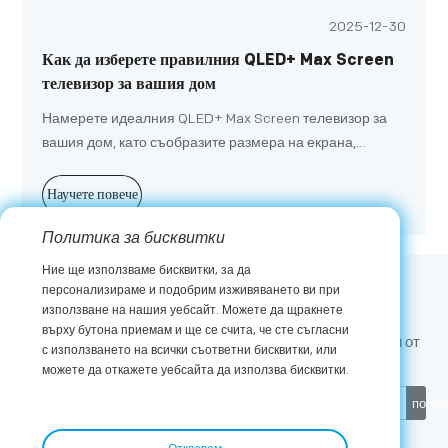
2025-12-30
Как да изберете правилния QLED+ Max Screen
телевизор за вашия дом
Намерете идеалния QLED+ Max Screen телевизор за
вашия дом, като съобразите размера на екрана,
функциите и бюджета си с вашето пространство и
предпочитания за гледане.
Научете повече
Политика за бисквитки
Ние ще използваме бисквитки, за да
персонализираме и подобрим изживяването ви при
Абонирайте се
използване на нашия уебсайт. Можете да щракнете
върху бутона приемам и ще се счита, че сте съгласни
Получавайте последните новини и ексклузивни оферти от
с използването на всички съответни бисквитки, или
METZ
можете да откажете уебсайта да използва бисквитки.
пода