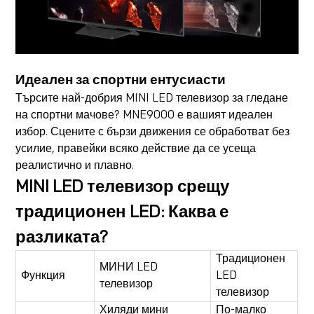
Идеален за спортни ентусиасти
Търсите най-добрия MINI LED телевизор за гледане
на спортни мачове? MNE9000 е вашият идеален
избор. Сцените с бързи движения се обработват без
усилие, правейки всяко действие да се усеща
реалистично и плавно.
MINI LED телевизор срещу
традиционен LED: Каква е
разликата?
Традиционен
МИНИ LED
Функция
LED
телевизор
телевизор
Хиляди мини
По-малко