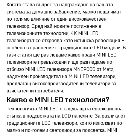
Когато става въпрос за надграждане на вашата
система за домашно забавление, малко неща имат
по-голямо влияние от един висококачествен
телевизор. Сред най-новите постижения в
телевизионните технологии,
4K MINI LED
телевизорът
се откроява като истинска революция –
особено в сравнение с традиционните LED модели. В
тази статия ще разгледаме какво прави MINI LED
телевизорите превъзходни и ще разгледаме по-
отблизо MINI LED телевизора MNE9000 от Metz,
надежден производител на MINI LED телевизори,
предлагащ високопроизводителни телевизори за
взискателни потребители.
Какво е MINI LED технология?
Технологията MINI LED е следващата еволюционна
стъпка в подсветката на LCD панелите. За разлика от
традиционните LED телевизори, които използват по-
малко и по-големи светодиоди за подсветка, MINI