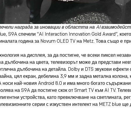
ечели награда за иновации в областта на AI взаимодей
e, S9A спечели “AI Interaction Innovation Gold Award”, кое
иналата година за Novum OLED TV на Metz. Това също е при
нология на дисплея, за да постигне, че всеки пиксел неза
а дълбочина на цвета, телевизорът може да представи нев
отлична дълбочина на детайла. Dolby и DTS звукови ефекти
йна, цял екран, дебелина 3,9 мм и задна метална колона, 
 носи най-новия Android 8.0 и има много богато съдържание,
волява на S9A да постигне скок от Smart TV към AI TV. Теле
лигентни устройства, като превключване на светлината, ре
елевизионните серии с изкуствен интелект на METZ blue ще