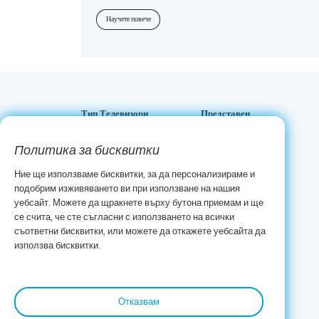
тях предлага уникални функции, интелигентни технологии и
стойност за всяка зрителска нужда.
Научете повече
Тип Телевизори
Представен
Oled
Onda TV
Политика за бисквитки
Mini LED
Lifestyle TV
Ние ще използваме бисквитки, за да персонализираме и
QLED+
QLED+ TV
подобрим изживяването ви при използване на нашия
4K LED
Eye Care TV
уебсайт. Можете да щракнете върху бутона приемам и ще
2K LED
се счита, че сте съгласни с използването на всички
съответни бисквитки, или можете да откажете уебсайта да
използва бисквитки.
Отказвам