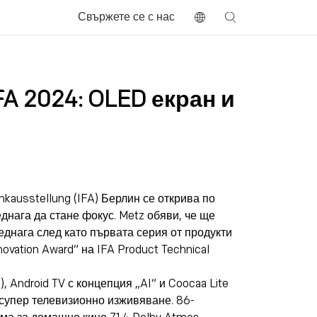
Свържете се с нас
A 2024: OLED екран и
unkausstellung (IFA) Берлин се открива по
днага да стане фокус. Metz обяви, че ще
еднага след като първата серия от продукти
ovation Award“ на IFA Product Technical
 Android TV с концепция „AI“ и Coocaa Lite
а супер телевизионно изживяване. 86-