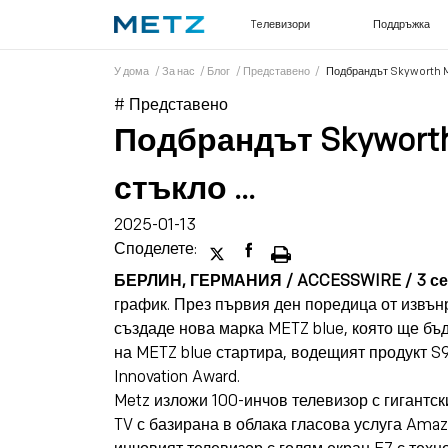
Teлевизори
Поддръжка
У дома
/
За нас
/
Блог
/
Представено
/
Подбрандът Skyworth ME
# Представено
Подбрандът Skyworth
стъкло ...
2025-01-13
Споделете:
БЕРЛИН, ГЕРМАНИЯ / ACCESSWIRE / 3 сеп
график. През първия ден поредица от извън
създаде нова марка METZ blue, която ще бъд
на METZ blue стартира, водещият продукт S9A
Innovation Award.
Metz изложи 100-инчов телевизор с гигантск
TV с базирана в облака гласова услуга Amaz