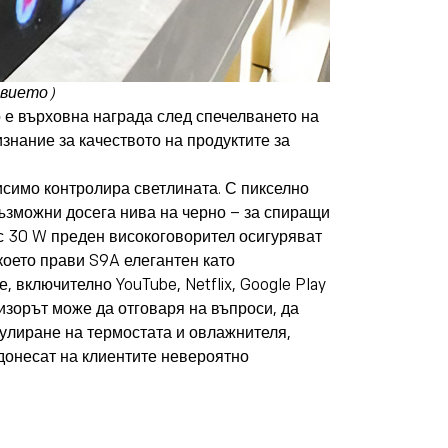
ствието）
то е върховна награда след спечелването на
знание за качеството на продуктите за
висимо контролира светлината. С пикселно
ъзможни досега нива на черно – за спиращи
 с 30 W преден високоговорител осигуряват
което прави S9A елегантен като
 включително YouTube, Netflix, Google Play
визорът може да отговаря на въпроси, да
гулиране на термостата и овлажнителя,
 донесат на клиентите невероятно