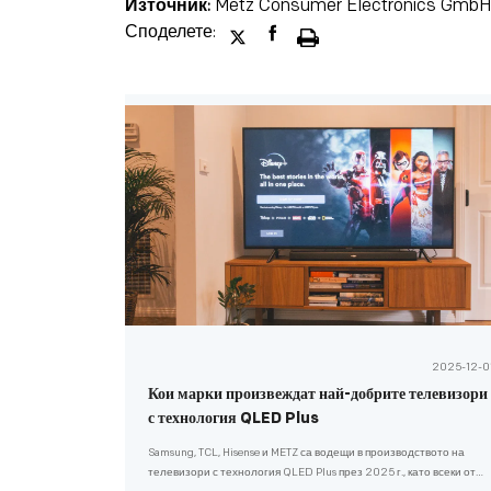
Източник:
Metz Consumer Electronics Gmb
Споделете:
2025-12-0
Кои марки произвеждат най-добрите телевизори
с технология QLED Plus
Samsung, TCL, Hisense и METZ са водещи в производството на
телевизори с технология QLED Plus през 2025 г., като всеки от