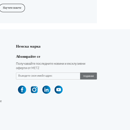
пикова яркост и подобрена енергийна ефективност в сравнение с
по-старите QLED модели.
Научете повече
Немска марка
Абонирайте се
Получавайте последните новини и ексклузивни
оферти от METZ
подавам
е