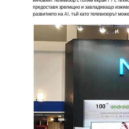
инчовият телевизор с голям екран F7 с техн
предоставя зрелищно и завладяващо изживяв
развитието на AI, тъй като телевизорът мож