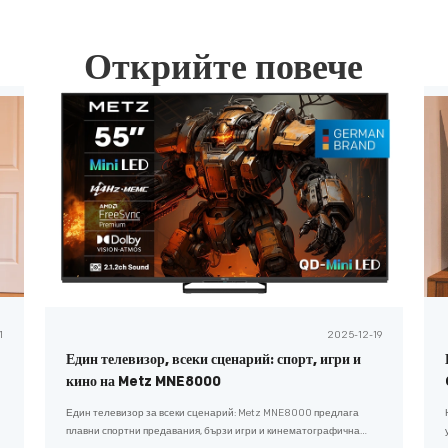
H
Открийте повече
1
2025-12-19
Един телевизор, всеки сценарий: спорт, игри и
кино на Metz MNE8000
Един телевизор за всеки сценарий: Metz MNE8000 предлага
плавни спортни предавания, бързи игри и кинематографична