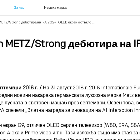
За нас
Немска марка
TZ/Strong дебютира на IFA 2024: OLED екран и стъкло ...
 METZ/Strong дебютира на IF
тември 2018 г. /
На 31 август 2018 г. 2018 Internationale F
редни новини накараха германската луксозна марка Metz ве
е пусната в световен мащаб през септември. Освен това, в
 спечели „Златна награда за иновация на AI Interaction Inn
и екран G9, отличен OLED сериен телевизор (W80, S9A, S8A),
on Alexa и Prime video и т.н. Тази изложба също има стая з