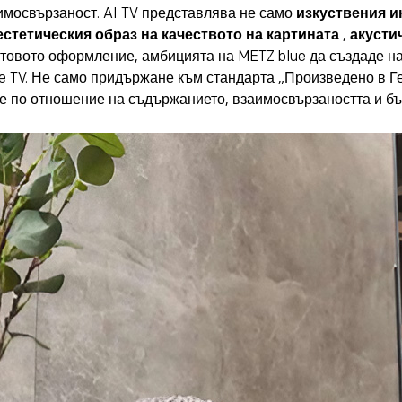
имосвързаност. AI TV представлява не само
изкуствения и
естетическия образ на качеството на картината
,
акусти
товото оформление, амбицията на METZ blue да създаде на
 lite TV. Не само придържане към стандарта „Произведено в 
не по отношение на съдържанието, взаимосвързаността и б