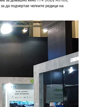
ма за домашно кино 7.1.4 Dolby Atmos,
за да подчертае челните редици на