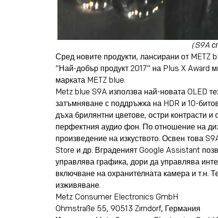
（S9A сп
Сред новите продукти, лансирани от METZ blu
“Най-добър продукт 2017” на Plus X Award м
марката METZ blue.
Metz blue S9A използва най-новата OLED тех
затъмняване с поддръжка на HDR и 10-битов
дъха брилянтни цветове, остри контрасти и 
перфектния аудио фон. По отношение на диза
произведение на изкуството. Освен това S9A
Store и др. Вграденият Google Assistant поз
управлява графика, дори да управлява инте
включване на охранителната камера и т.н. Т
изживяване.
Metz Consumer Electronics GmbH
Ohmstraße 55, 90513 Zirndorf, Германия