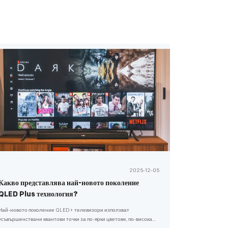
2025-12-05
Какво представлява най-новото поколение
QLED Plus технология?
Най-новото поколение QLED+ телевизори използват
усъвършенствани квантови точки за по-ярки цветове, по-висока