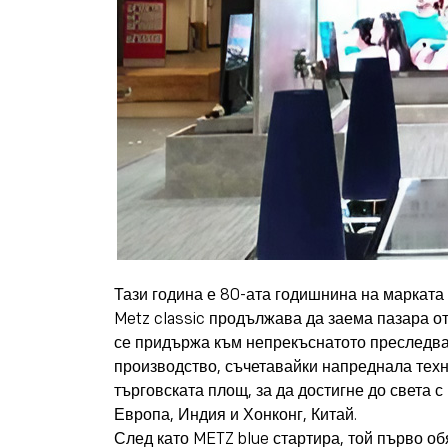
Тази година е 80-ата годишнина на марката 
Metz classic продължава да заема пазара о
се придържа към непрекъснатото преследван
производство, съчетавайки напреднала техн
търговската площ, за да достигне до света 
Европа, Индия и Хонконг, Китай.
След като METZ blue стартира, той първо об