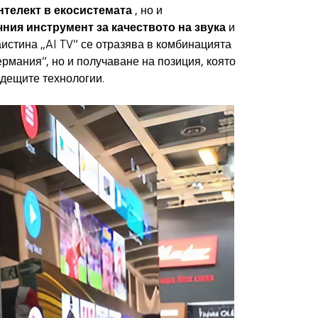
нтелект в екосистемата
, но и
чния инструмент за качеството на звука
и
истина „AI TV“ се отразява в комбинацията
Германия“, но и получаване на позиция, която
ъдещите технологии.