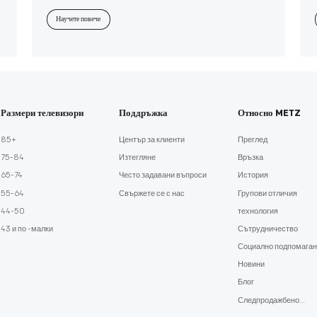
графика с поглъщащ звук – всичко това на един екран.
Научете повече
Размери телевизори
Поддръжка
Относно METZ
85+
Център за клиенти
Преглед
75-84
Изтегляне
Връзка
65-74
Често задавани въпроси
История
55-64
Свържете се с нас
Групови отличия
44-50
технология
43 и по -малки
Сътрудничество
Социално подпомаган
Новини
Блог
Следпродажбено