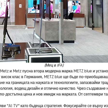
(Мец в IFA)
Metz и Metz пусна втора модерна марка METZ blue и устано
т висок клас в Германия, METZ blue ще бъде по-приобщаващ
е на границата на науката и технологиите, запазвайки тр
ология, водещ дизайн и отлично качество. Чрез създаване 
с по-достъпна цена и нов имидж на марката. От септември т
яви "AI TV" като бъдеща стратегия. Фокусирайте се върху и