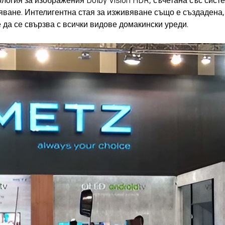
ология за изображения Dolby Vision HDR, съчетана със систе
ане. Интелигентна стая за изживяване също е създадена, 
е да се свързва с всички видове домакински уреди.