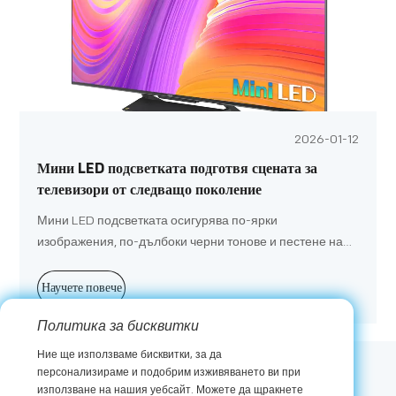
2026-01-12
Мини LED подсветката подготвя сцената за
телевизори от следващо поколение
Мини LED подсветката осигурява по-ярки
изображения, по-дълбоки черни тонове и пестене на
енергия, което прави телевизорите от следващо
поколение по-надеждни и визуално зашеметяващи.
Научете повече
Политика за бисквитки
Ние ще използваме бисквитки, за да
персонализираме и подобрим изживяването ви при
Абонирайте се
използване на нашия уебсайт. Можете да щракнете