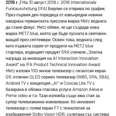
2018 г. /
На 31 август 2018 г. 2018 Internationale
Funkausstellung (IFA) Берлин се открива по график.
През първия ден поредица от извънредни новини
накараха германската луксозна марка Metz веднага
да стане фокус. Metz обяви, че ще създаде нова
марка METZ blue, която ще бъде пусната в световен
мащаб през септември. Освен това, веднага след
като първата серия от продукти на METZ blue
стартира, водещият продукт S9A спечели „Златна
награда за иновация на AI Interaction Innovation
Award“ на IFA Product Technical Innovation Award.
Metz изложи 100-инчов телевизор с гигантски екран
G9, отличен OLED сериен телевизор (W80, S9A, S8A),
Android TV с концепция „AI“ и Coocaa Lite TV с
базирана в облака гласова услуга Amazon Alexa и
Prime video и т.н. Тази изложба също има стая за
супер телевизионно изживяване. 86-инчовият
телевизор с голям екран F7 с технология за
изображения Dolby Vision HDR, съчетана със система