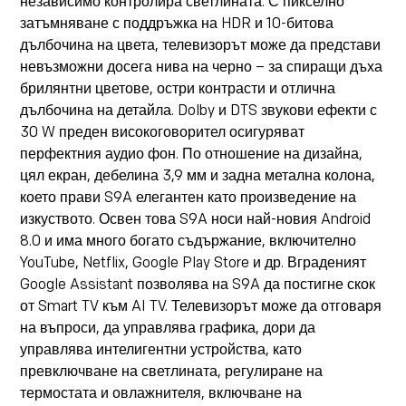
независимо контролира светлината. С пикселно
затъмняване с поддръжка на HDR и 10-битова
дълбочина на цвета, телевизорът може да представи
невъзможни досега нива на черно – за спиращи дъха
брилянтни цветове, остри контрасти и отлична
дълбочина на детайла. Dolby и DTS звукови ефекти с
30 W преден високоговорител осигуряват
перфектния аудио фон. По отношение на дизайна,
цял екран, дебелина 3,9 мм и задна метална колона,
което прави S9A елегантен като произведение на
изкуството. Освен това S9A носи най-новия Android
8.0 и има много богато съдържание, включително
YouTube, Netflix, Google Play Store и др. Вграденият
Google Assistant позволява на S9A да постигне скок
от Smart TV към AI TV. Телевизорът може да отговаря
на въпроси, да управлява графика, дори да
управлява интелигентни устройства, като
превключване на светлината, регулиране на
термостата и овлажнителя, включване на