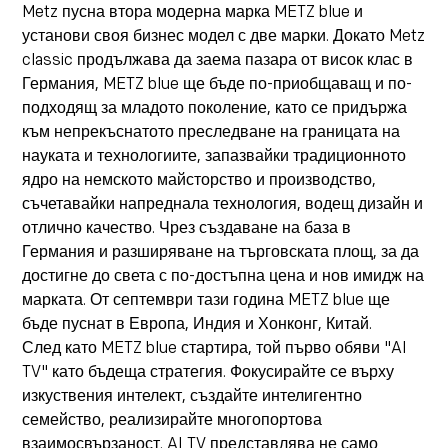
Metz пусна втора модерна марка METZ blue и
установи своя бизнес модел с две марки. Докато Metz
classic продължава да заема пазара от висок клас в
Германия, METZ blue ще бъде по-приобщаващ и по-
подходящ за младото поколение, като се придържа
към непрекъснатото преследване на границата на
науката и технологиите, запазвайки традиционното
ядро на немското майсторство и производство,
съчетавайки напреднала технология, водещ дизайн и
отлично качество. Чрез създаване на база в
Германия и разширяване на търговската площ, за да
достигне до света с по-достъпна цена и нов имидж на
марката. От септември тази година METZ blue ще
бъде пуснат в Европа, Индия и Хонконг, Китай.
След като METZ blue стартира, той първо обяви "AI
TV" като бъдеща стратегия. Фокусирайте се върху
изкуствения интелект, създайте интелигентно
семейство, реализирайте многопортова
взаимосвързаност. AI TV представлява не само