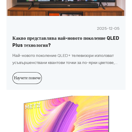
2025-12-05
Какво представлява най-новото поколение QLED
Plus технология?
Най-новото поколение QLED+ телевизори използват
усъвършенствани квантови точки за по-ярки цветове,
по-висока пикова яркост и подобрена енергийна
ефективност в сравнение с по-старите QLED модели.
Научете повече