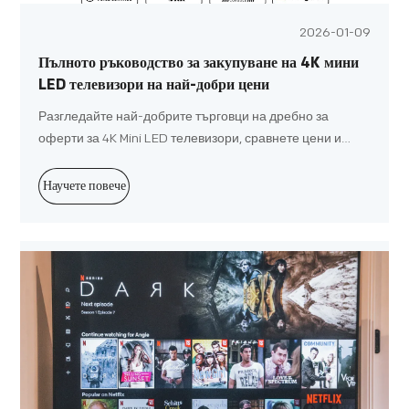
2026-01-09
Пълното ръководство за закупуване на 4K мини
LED телевизори на най-добри цени
Разгледайте най-добрите търговци на дребно за
оферти за 4K Mini LED телевизори, сравнете цени и
намерете съвети за спестяване от най-добрите
модели онлайн и в магазина за всеки бюджет.
Научете повече