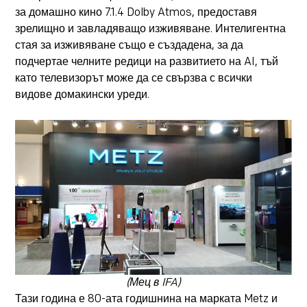
за домашно кино 7.1.4 Dolby Atmos, предоставя
зрелищно и завладяващо изживяване. Интелигентна
стая за изживяване също е създадена, за да
подчертае челните редици на развитието на AI, тъй
като телевизорът може да се свързва с всички
видове домакински уреди.
(Мец в IFA)
Тази година е 80-ата годишнина на марката Metz и