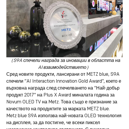
（S9A спечели награда за иновации в областта на
AI взаимодействието）
Сред новите продукти, лансирани от METZ blue, S9A
спечели “AI Interaction Innovation Gold Award”, което е
върховна награда след спечелването на “Най-добър
продукт 2017” на Plus X Award миналата година за
Novum OLED TV на Metz. Това също е признание за
качеството на продуктите за марката METZ blue.
Metz blue S9A използва най-новата OLED технология
на дисплея, за да постигне, че всеки пиксел