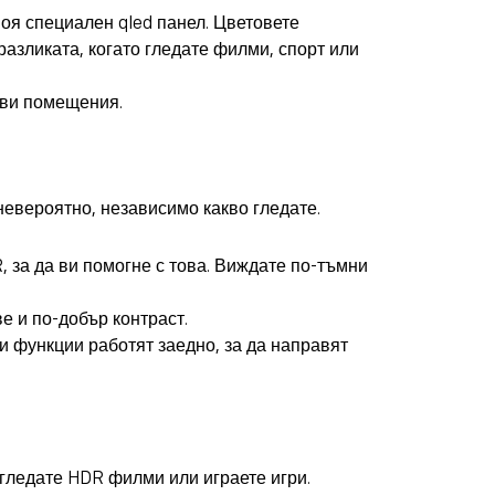
оя специален qled панел. Цветовете
разликата, когато гледате филми, спорт или
еви помещения.
невероятно, независимо какво гледате.
 за да ви помогне с това. Виждате по-тъмни
е и по-добър контраст.
и функции работят заедно, за да направят
 гледате HDR филми или играете игри.