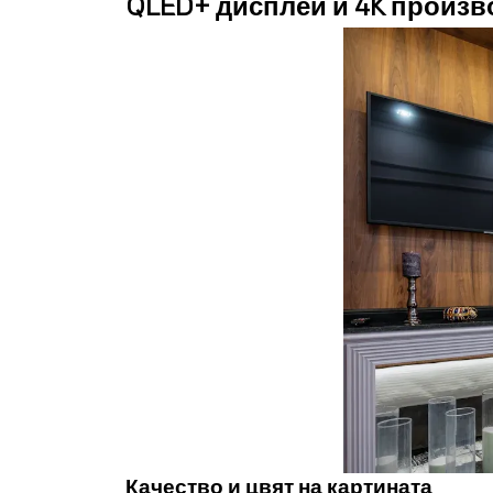
QLED+ дисплей и 4K произ
Качество и цвят на картината