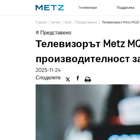
Teлевизори
Поддръжка
У дома
/
За нас
/
Блог
/
Представено
/
Телевизорът Metz MQE7
# Представено
Телевизорът Metz M
производителност за
2025-11-24
Споделете: