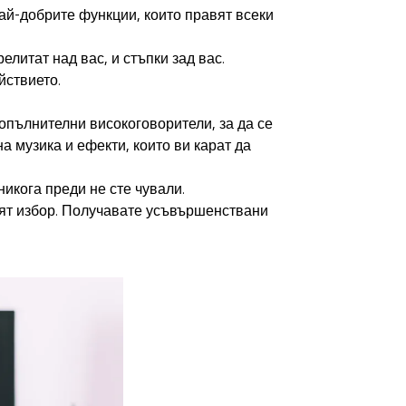
ай-добрите функции, които правят всеки
елитат над вас, и стъпки зад вас.
йствието.
допълнителни високоговорители, за да се
а музика и ефекти, които ви карат да
никога преди не сте чували.
ият избор. Получавате усъвършенствани