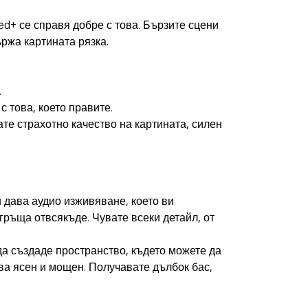
ed+ се справя добре с това. Бързите сцени
ржа картината рязка.
.
с това, което правите.
е страхотно качество на картината, силен
 дава аудио изживяване, което ви
бгръща отвсякъде. Чувате всеки детайл, от
да създаде пространство, където можете да
ва ясен и мощен. Получавате дълбок бас,