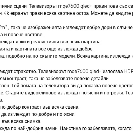
тични сцени. Телевизорът mqe7600 qled+ прави това със св
и. 4k екранът прави всяка картина остра. Можете да видите 
/m²
, така че изображенията изглеждат добре дори в слънч
а и повече цветове.
леждат ярки и реалистични във всяка картина.
таята и картината все още изглежда добре.
та, подобно на по-скъпите модели. Всяка картина изглежда 
ждат страхотно. Телевизорът mqe7600 qled+ използва HDR,
ям контраст, така че забелязвате повече детайли.
он. Той помага на телевизора ви да показва повече цветов
. Старите видеоклипове изглеждат по-ясни и по-резки. Тез
а.
по-добър контраст във всяка сцена.
да изглеждат по-добре и по-ясни.
 във всяка снимка.
ежда по най-добрия начин. Наистина го забелязвате, когато