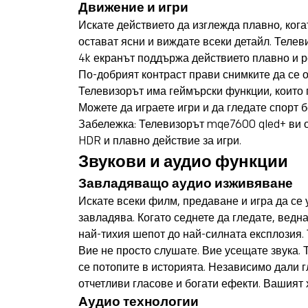
Движение и игри
Искате действието да изглежда плавно, кога
остават ясни и виждате всеки детайл. Теле
4k екранът поддържа действието плавно и р
По-добрият контраст прави снимките да се о
Телевизорът има геймърски функции, които п
Можете да играете игри и да гледате спорт б
Забележка: Телевизорът mqe7600 qled+ ви о
HDR и плавно действие за игри.
Звукови и аудио функции
Завладяващо аудио изживяване
Искате всеки филм, предаване и игра да се
завладява. Когато седнете да гледате, ведна
най-тихия шепот до най-силната експлозия.
Вие не просто слушате. Вие усещате звука.
се потопите в историята. Независимо дали 
отчетливи гласове и богати ефекти. Вашият
Аудио технологии