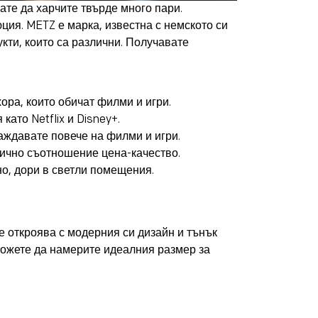
кате да харчите твърде много пари.
юция. METZ е марка,
известна с немското си
кти, които са различни. Получавате
ора, които обичат филми и игри.
ато Netflix и Disney+.
аждавате повече на филми и игри.
ично съотношение цена-качество.
но, дори в светли помещения.
е откроява с модерния си дизайн и тънък
 можете да намерите идеалния размер за