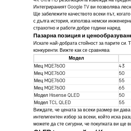
4K Ultra HD резолюцията извежда на преден
Интегрираният Google TV ви позволява лесн
Ще забележите качеството всеки път, когато
с дълга история, използва немски инженерни
страхотно и работи добре години наред.
Пазарна позиция и ценообразуван
Искате най-добрата стойност за парите си.
конкуренти. Вижте как се сравнява:
Модел
Мец MQE7600
43
Мец MQE7600
50
Мец MQE7600
55
Мец MQE7600
65
Модел Hisense QLED
50
Модел TCL QLED
55
Виждате, че цената за всеки размер ви дава
интелигентен избор за всеки, който иска ра
можете да сте сигурни, че покупката ви ще в