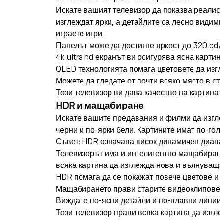
Искате вашият телевизор да показва реалис
изглеждат ярки, а детайлите са лесно видим
играете игри.
Панелът може да достигне яркост до
320 cd
4k
ultra hd екранът
ви осигурява ясна картин
QLED технологията помага цветовете да изг
Можете да гледате от почти всяко място в с
Този телевизор ви дава качество на картина
HDR и мащабиране
Искате вашите предавания и филми да изгле
черни и по-ярки бели. Картините имат по-гол
Съвет: HDR означава висок динамичен диапаз
Телевизорът има и интелигентно мащабиране
всяка картина да изглежда нова и вълнуващ
HDR помага да се покажат повече цветове и 
Мащабирането прави старите видеоклипове 
Виждате по-ясни детайли и по-плавни линии
Този телевизор прави всяка картина да изгл