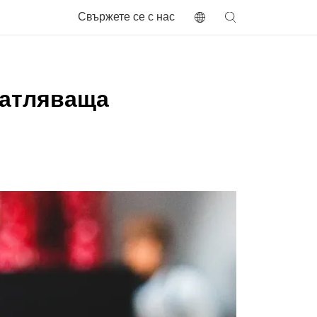
Свържете се с нас
чатляваща