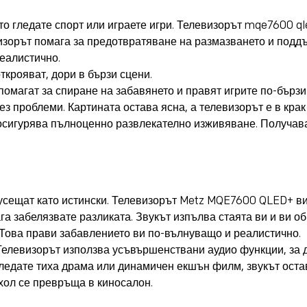
то гледате спорт или играете игри. Телевизорът mqe7600 ql
визорът помага за предотвратяване на размазването и поддъ
еалистично.
ткрояват, дори в бързи сцени.
омагат за спиране на забавянето и правят игрите по-бързи
ез проблеми. Картината остава ясна, а телевизорът е в крак 
сигурява пълноценно развлекателно изживяване. Получават
 усещат като истински. Телевизорът Metz MQE7600 QLED+ ви
га забелязвате разликата. Звукът изпълва стаята ви и ви о
 Това прави забавлението ви по-вълнуващо и реалистично.
 Телевизорът използва усъвършенствани аудио функции, за 
гледате тиха драма или динамичен екшън филм, звукът оста
 хол се превръща в киносалон.