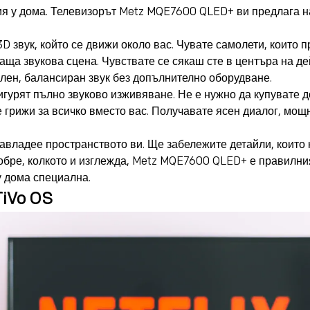
ия у дома. Телевизорът Metz MQE7600 QLED+ ви предлага н
D звук, който се движи около вас. Чувате самолети, които пр
ща звукова сцена. Чувствате се сякаш сте в центъра на де
лен, балансиран звук без допълнително оборудване.
сигурят пълно звуково изживяване. Не е нужно да купувате 
е грижи за всичко вместо вас. Получавате ясен диалог, мощн
 завладее пространството ви. Ще забележите детайли, които 
 добре, колкото и изглежда, Metz MQE7600 QLED+ е правилн
у дома специална.
TiVo OS