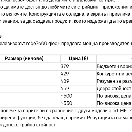
 план резолюцията на детайлите и дълбокия контраст.
о да имате достъп до любимите си стрийминг приложения и
 го включите. Конструкцията е солидна, а екранът привлича 
 знания, за да създава продукти, които издържат дълго вре
е
 Телевизорът mqe7600 qled+ предлага мощна производителн
Размер (инчове)
Цена (£)
379
Бюджетен вари
429
Конкурентни це
489
Разумен за раз
659
Добра стойност
~500
По-висока цена
~550
По-висока цена
 повече за парите ви в сравнение с други модели qled. MET
зширени функции, без да плаща премия. Репутацията на марк
и донесе трайна стойност.