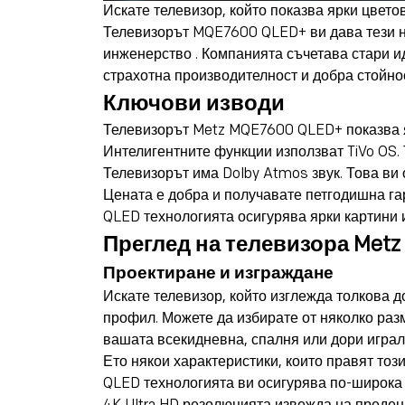
Искате телевизор, който показва ярки цветов
Телевизорът MQE7600 QLED+ ви дава тези н
инженерство
. Компанията съчетава стари ид
страхотна производителност и добра стойност
Ключови изводи
Телевизорът Metz MQE7600 QLED+ показва яр
Интелигентните функции използват TiVo OS. 
Телевизорът има Dolby Atmos звук. Това ви
Цената е добра и получавате петгодишна г
QLED технологията осигурява ярки картини и
Преглед на телевизора Met
Проектиране и изграждане
Искате телевизор, който изглежда толкова д
профил. Можете да избирате от няколко разм
вашата всекидневна, спалня или дори играл
Ето някои характеристики, които правят тоз
QLED технологията
ви осигурява по-широка 