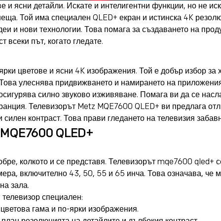
е и ясни детайли. Искате и интелигентни функции, но не ис
еща. Той има специален QLED+ екран и истинска 4K резол
еи и нови технологии. Това помага за създаването на проду
 всеки път, когато гледате.
ки цветове и ясни 4K изображения. Той е добър избор за х
Това улеснява придвижването и намирането на приложения к
 осигурява силно звуково изживяване. Помага ви да се насл
аранция. Телевизорът Metz MQE7600 QLED+ ви предлага отл
 силен контраст. Това прави гледането на телевизия забав
z MQE7600 QLED+
обре, колкото и се представя. Телевизорът mqe7600 qled+ с
ера, включително 43, 50, 55 и 65 инча. Това означава, че
на зала.
и телевизор специален:
цветова гама и по-ярки изображения.