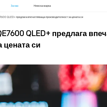
За нас
Немска марка
600 QLED+ предлага впечатляваща производителност за цената си
QE7600 QLED+ предлага впе
 цената си