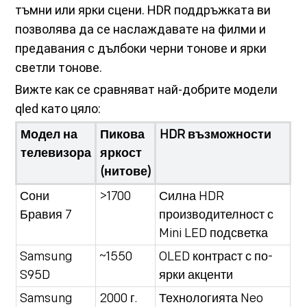
тъмни или ярки сцени. HDR поддръжката ви
позволява да се наслаждавате на филми и
предавания с дълбоки черни тонове и ярки
светли тонове.
Вижте как се сравняват най-добрите модели
qled като цяло:
Модел на
Пикова
HDR възможности
телевизора
яркост
(нитове)
Сони
>1700
Силна HDR
Бравия 7
производителност с
Mini LED подсветка
Samsung
~1550
OLED контраст с по-
S95D
ярки акценти
Samsung
2000 г.
Технологията Neo