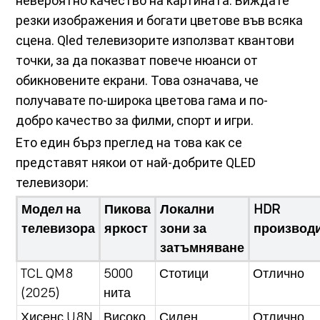
невероятно качество на картината. Виждате
резки изображения и богати цветове във всяка
сцена. Qled телевизорите използват квантови
точки, за да показват повече нюанси от
обикновените екрани. Това означава, че
получавате по-широка цветова гама и по-
добро качество за филми, спорт и игри.
Ето един бърз преглед на това как се
представят някои от най-добрите QLED
телевизори:
Модел на
Пикова
Локални
HDR
телевизора
яркост
зони за
производ
затъмняване
TCL QM8
5000
Стотици
Отлично
(2025)
нита
Хисенс U8N
Високо
Силен
Отлично