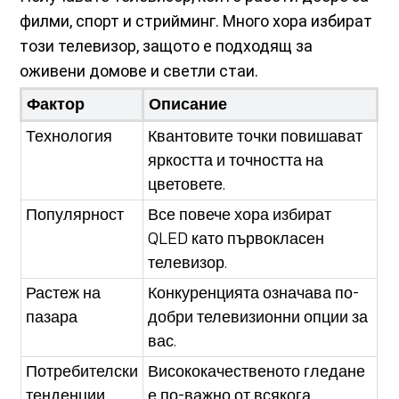
филми, спорт и стрийминг. Много хора избират
този телевизор, защото е подходящ за
оживени домове и светли стаи.
Фактор
Описание
Технология
Квантовите точки повишават
яркостта и точността на
цветовете.
Популярност
Все повече хора избират
QLED като първокласен
телевизор.
Растеж на
Конкуренцията означава по-
пазара
добри телевизионни опции за
вас.
Потребителски
Висококачественото гледане
тенденции
е по-важно от всякога.