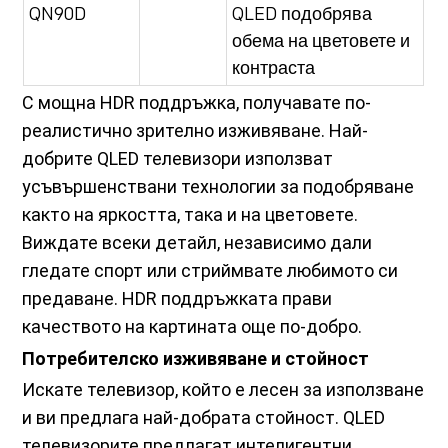
QN90D
QLED подобрява
обема на цветовете и
контраста
С мощна HDR поддръжка, получавате по-
реалистично зрително изживяване. Най-
добрите QLED телевизори използват
усъвършенствани технологии за подобряване
както на яркостта, така и на цветовете.
Виждате всеки детайл, независимо дали
гледате спорт или стриймвате любимото си
предаване. HDR поддръжката прави
качеството на картината още по-добро.
Потребителско изживяване и стойност
Искате телевизор, който е лесен за използване
и ви предлага най-добрата стойност. QLED
телевизорите предлагат интелигентни