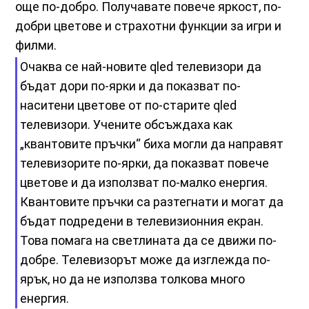
още по-добро. Получавате повече яркост, по-
добри цветове и страхотни функции за игри и
филми.
Очаква се най-новите qled телевизори да
бъдат дори по-ярки и да показват по-
наситени цветове от по-старите qled
телевизори. Учените обсъждаха как
„квантовите пръчки“ биха могли да направят
телевизорите по-ярки, да показват повече
цветове и да използват по-малко енергия.
Квантовите пръчки са разтегнати и могат да
бъдат подредени в телевизионния екран.
Това помага на светлината да се движи по-
добре. Телевизорът може да изглежда по-
ярък, но да не използва толкова много
енергия.