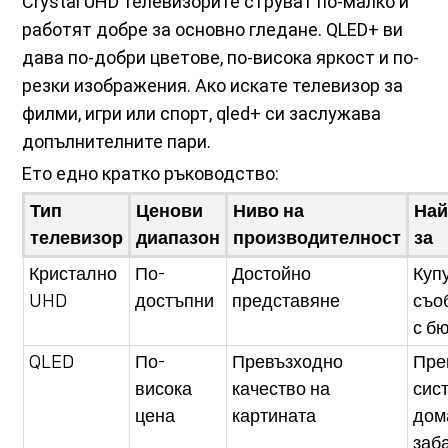
Crystal UHD телевизорите струват по-малко и
работят добре за основно гледане. QLED+ ви
дава по-добри цветове, по-висока яркост и по-
резки изображения. Ако искате телевизор за
филми, игри или спорт, qled+ си заслужава
допълнителните пари.
Ето едно кратко ръководство:
Тип
Ценови
Ниво на
Най
телевизор
диапазон
производителност
за
Кристално
По-
Достойно
Куп
UHD
достъпни
представяне
съо
с б
QLED
По-
Превъзходно
Пре
висока
качество на
сис
цена
картината
дом
заб