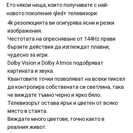
Ето някои неща, които получавате с най-
новото поколение qled+ телевизори:
4k резолюцията ви осигурява ясни и резки
изображения.
Честотата на опресняване от 144Hz прави
бързите действия да изглеждат плавни,
чудесно за игри.
Dolby Vision и Dolby Atmos подобряват
картината и звука.
Квантовите точки позволяват на всеки пиксел
да контролира собствената си светлина, така
че виждате тъмно черно и ярко бяло.
Телевизорът остава ярък и цветен от всяко
място в стаята.
Виждате много цветове, точно както в
реалния живот.