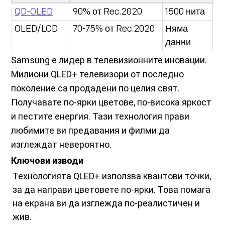
QD-OLED
90% от Rec.2020
1500 нита
OLED/LCD
70-75% от Rec.2020
Няма
данни
Samsung е лидер в телевизионните иновации.
Милиони QLED+ телевизори от последно
поколение са продадени по целия свят.
Получавате по-ярки цветове, по-висока яркост
и пестите енергия. Тази технология прави
любимите ви предавания и филми да
изглеждат невероятно.
Ключови изводи
Технологията QLED+ използва квантови точки,
за да направи цветовете по-ярки. Това помага
на екрана ви да изглежда по-реалистичен и
жив.