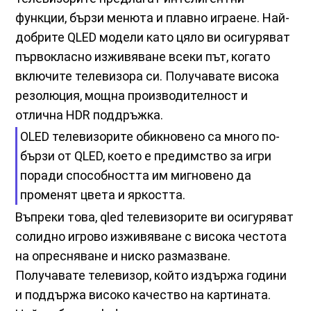
функции, бързи менюта и плавно играене. Най-
добрите QLED модели като цяло ви осигуряват
първокласно изживяване всеки път, когато
включите телевизора си. Получавате висока
резолюция, мощна производителност и
отлична HDR поддръжка.
OLED телевизорите обикновено са много по-
бързи от QLED, което е предимство за игри
поради способността им мигновено да
променят цвета и яркостта.
Въпреки това, qled телевизорите ви осигуряват
солидно игрово изживяване с висока честота
на опресняване и ниско размазване.
Получавате телевизор, който издържа години
и поддържа високо качество на картината.