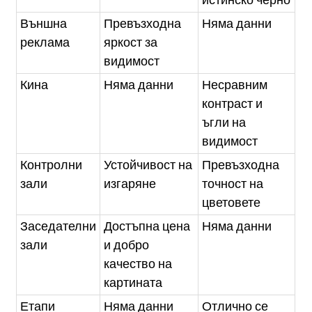
истинско черно
Външна
Превъзходна
Няма данни
реклама
яркост за
видимост
Кина
Няма данни
Несравним
контраст и
ъгли на
видимост
Контролни
Устойчивост на
Превъзходна
зали
изгаряне
точност на
цветовете
Заседателни
Достъпна цена
Няма данни
зали
и добро
качество на
картината
Етапи
Няма данни
Отлично се