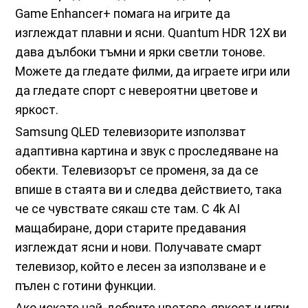
Game Enhancer+ помага на игрите да
изглеждат плавни и ясни. Quantum HDR 12X ви
дава дълбоки тъмни и ярки светли тонове.
Можете да гледате филми, да играете игри или
да гледате спорт с невероятни цветове и
яркост.
Samsung QLED телевизорите използват
адаптивна картина и звук с проследяване на
обекти. Телевизорът се променя, за да се
впише в стаята ви и следва действието, така
че се чувствате сякаш сте там. С 4k AI
мащабиране, дори старите предавания
изглеждат ясни и нови. Получавате смарт
телевизор, който е лесен за използване и е
пълен с готини функции.
Ако искате най-добрите цветове, яркост и игри,