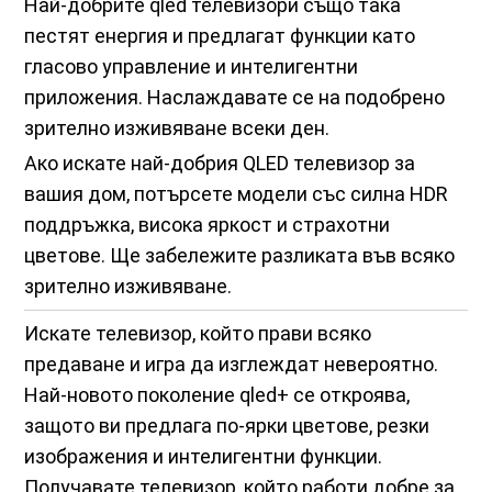
Най-добрите qled телевизори също така
пестят енергия и предлагат функции като
гласово управление и интелигентни
приложения. Наслаждавате се на подобрено
зрително изживяване всеки ден.
Ако искате най-добрия QLED телевизор за
вашия дом, потърсете модели със силна HDR
поддръжка, висока яркост и страхотни
цветове. Ще забележите разликата във всяко
зрително изживяване.
Искате телевизор, който прави всяко
предаване и игра да изглеждат невероятно.
Най-новото поколение qled+ се откроява,
защото ви предлага по-ярки цветове, резки
изображения и интелигентни функции.
Получавате телевизор, който работи добре за