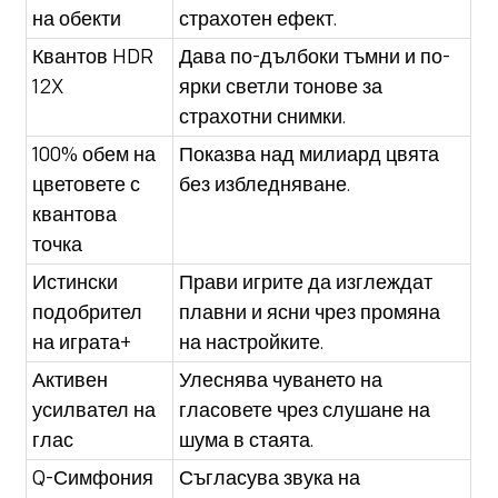
на обекти
страхотен ефект.
Квантов HDR
Дава по-дълбоки тъмни и по-
12X
ярки светли тонове за
страхотни снимки.
100% обем на
Показва над милиард цвята
цветовете с
без избледняване.
квантова
точка
Истински
Прави игрите да изглеждат
подобрител
плавни и ясни чрез промяна
на играта+
на настройките.
Активен
Улеснява чуването на
усилвател на
гласовете чрез слушане на
глас
шума в стаята.
Q-Симфония
Съгласува звука на