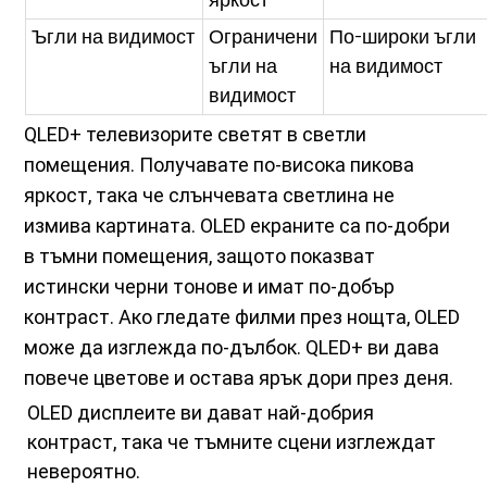
яркост
Ъгли на видимост
Ограничени
По-широки ъгли
ъгли на
на видимост
видимост
QLED+ телевизорите светят в светли
помещения. Получавате по-висока пикова
яркост, така че слънчевата светлина не
измива картината. OLED екраните са по-добри
в тъмни помещения, защото показват
истински черни тонове и имат по-добър
контраст. Ако гледате филми през нощта, OLED
може да изглежда по-дълбок. QLED+ ви дава
повече цветове и остава ярък дори през деня.
OLED дисплеите ви дават най-добрия
контраст, така че тъмните сцени изглеждат
невероятно.