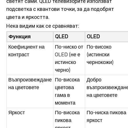
светят сами. QLED телевизорите използват
подсветка с квантови точки, за да подобрят
цвета и яркостта.
Нека видим как се сравняват:
Функция
QLED
OLED
Коефициент на
По-ниско от
По-високо
контраст
OLED (не е
(истински
истинско
чернокожи)
черно)
Възпроизвеждане
По-висока
Добро
на цветовете
цветова
възпроизвеждан
гама в
на цветовете
момента
Яркост
По-висока
По-ниска пикова
пикова
яркост