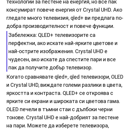
технологии за пестене на енергия, но все пак
консумират повече енергия от Crystal UHD. Ако
гледате много телевизия, qled+ ви предлага по-
добра производителност и повече функции.
Забележка: QLED+ телевизорите са
перфектни, ако искате най-ярките цветове и
най-острите изображения. Crystal UHD е
чудесен, ако искате да спестите пари и все
пак да получите добър телевизор.
Когато сравнявате qled+, qled телевизори, OLED
и Crystal UHD, виждате големи разлики в цвета,
яркостта и контраста. QLED+ се откроява с
ярките си екрани и широката си цветова гама.
OLED печели в тъмни стаи с дълбоки черни
тонове. Crystal UHD е най-добрият за пестене
на пари. Можете да изберете телевизора,