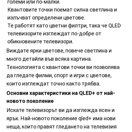
големи или по-малки.
Квантовите точки поемат силна светлина и
излъчват определени цветове.
Те работят като цветни филтри, така че QLED
телевизорите изглеждат по-добре от
обикновените телевизори.
Виждате ярки цветове, повече светлина и
много детайли във всяка картина.
Технологията с квантови точки ви позволява
да гледате филми, спорт и игри с цветове,
които изглеждат точно както трябва.
Основни характеристики на QLED+ от най-
новото поколение
Искате телевизорът ви да изглежда ясен и
ярък. Най-новото поколение qled+ има нови
неща, които правят гледането на телевизия