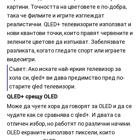
картини. Точността на цветовете е по-добра,
така че филмите и игрите изглеждат
реалистични. QLED+ телевизорите използват и
нови квантови точки, които правят червените и
зелените цветове да изпъкват. Забелязвате
разликата, когато гледате спорт или играете
видеоигри.
Съвет: Ако искате най-яркия телевизор за
хола си, qled+ ви дава предимство пред по-
старите qled телевизори.
QLED+ срещу OLED
Може да чуете хора да говорят за OLED и да се
чудите как се сравнява с qled+. И двата са
отличен избор, но работят по различни начини.
OLED екраните използват пиксели, които