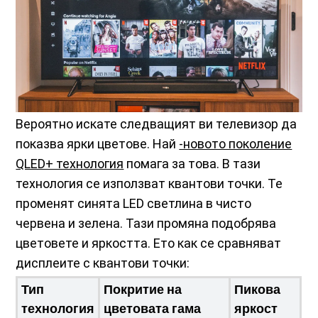
Вероятно искате следващият ви телевизор да
показва ярки цветове. Най
-новото поколение
QLED+ технология
помага за това. В тази
технология се използват квантови точки. Те
променят синята LED светлина в чисто
червена и зелена. Тази промяна подобрява
цветовете и яркостта. Ето как се сравняват
дисплеите с квантови точки:
Тип
Покритие на
Пикова
технология
цветовата гама
яркост