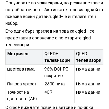
Получавате по-ярки екрани, по-резки цветове и
по-добра точност. Ако искате телевизор, който
показва всеки детайл, qled+ е интелигентен
избор.
Ето един бърз преглед на това как qled+ се
представя в сравнение с по-старите qled
телевизори:
Метричен
QLED+
QLED
телевизори
телевизори
Цветова гама
98% DCI-P3
Няма данни
покритие
Пикова яркост
2800 нита
Няма данни
Точност на
≈0,7
Няма данни
цветовете (ΔE)
С qled+ виждате повече цветове и по-ярки