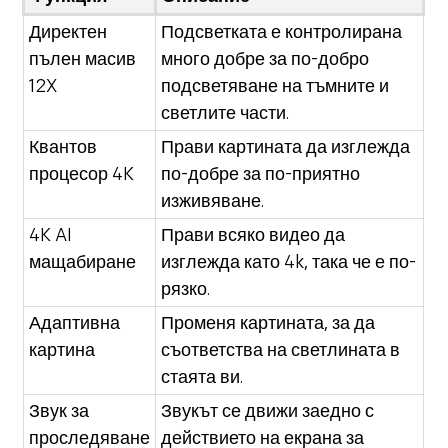
Директен
Подсветката е контролирана
пълен масив
много добре за по-добро
12X
подсветяване на тъмните и
светлите части.
Квантов
Прави картината да изглежда
процесор 4K
по-добре за по-приятно
изживяване.
4K AI
Прави всяко видео да
мащабиране
изглежда като 4k, така че е по-
рязко.
Адаптивна
Променя картината, за да
картина
съответства на светлината в
стаята ви.
Звук за
Звукът се движи заедно с
проследяване
действието на екрана за