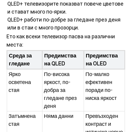
QLED+ телевизорите показват повече цветове
и стават много по-ярки.
QLED+ работи по-добре за гледане през деня
или в стаи с много прозорци.
Ето как всеки телевизор пасва на различни
места:
Среда за
Предимства
Предимства
гледане
на QLED
на OLED
Ярко
По-висока
По-малко
осветена
яркост, по-
ефективен
стая
добра за
поради по-
гледане през
ниска яркост
деня
Затъмнена
Няма данни
Превъзходен
стая
контраст и