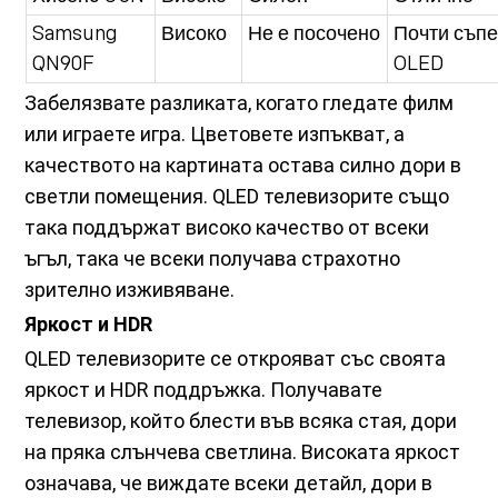
Samsung
Високо
Не е посочено
Почти съпе
QN90F
OLED
Забелязвате разликата, когато гледате филм
или играете игра. Цветовете изпъкват, а
качеството на картината остава силно дори в
светли помещения. QLED телевизорите също
така поддържат високо качество от всеки
ъгъл, така че всеки получава страхотно
зрително изживяване.
Яркост и HDR
QLED телевизорите се открояват със своята
яркост и HDR поддръжка. Получавате
телевизор, който блести във всяка стая, дори
на пряка слънчева светлина. Високата яркост
означава, че виждате всеки детайл, дори в