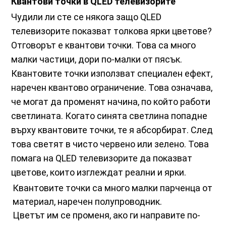
Квантови точки в QLED телевизорите
Чудили ли сте се някога защо QLED
телевизорите показват толкова ярки цветове?
Отговорът е квантови точки. Това са много
малки частици, дори по-малки от пясък.
Квантовите точки използват специален ефект,
наречен квантово ограничение. Това означава,
че могат да променят начина, по който работи
светлината. Когато синята светлина попадне
върху квантовите точки, те я абсорбират. След
това светят в чисто червено или зелено. Това
помага на QLED телевизорите да показват
цветове, които изглеждат реални и ярки.
Квантовите точки са много малки парченца от
материал, наречен полупроводник.
Цветът им се променя, ако ги направите по-