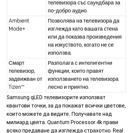
телевизора със саундбара за
по-добро аудио.
Ambient
Позволява на телевизора да
Mode+
изглежда като вашата стена
или да показва произведения
на изкуството, когато не се
използва.
Смарт
Разполага с интелигентни
телевизор,
функции, които правят
задвижван от
използването на телевизора
Tizen™
лесно и приятно.
Samsung qLED телевизорите използват
квантови точки, за да покажат всички цветове,
които можете да видите. Получавате над
милиард цвята. Quantum Processor 4k прави
всяко предаване да изглежда страхотно. Real